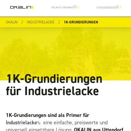
OKALIN
/
INDUSTRIELACKE
/
1K-GRUNDIERUNGEN
1K-Grundier­ungen
für Industrielacke
1K-Grundierungen sind als Primer für
Industrielacke
eine einfache, preiswerte und
universell einsetzbare Lösung.
OKALIN aus Uttendorf